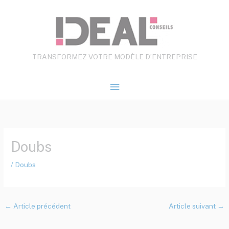
Aller
Menu
au
contenu
principal
TRANSFORMEZ VOTRE MODÈLE D’ENTREPRISE
Doubs
/
Doubs
←
Article précédent
Article suivant
→