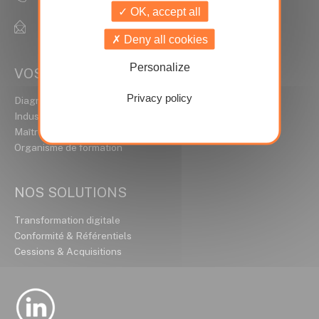
OK, accept all
contact@ideal-conseils.fr
Deny all cookies
Personalize
VOS MÉTIERS
Privacy policy
Diagnostiqueur Immobilier
Industrie / HSE
Maître d’ouvrage
Organisme de formation
NOS SOLUTIONS
Transformation digitale
Conformité & Référentiels
Cessions & Acquisitions