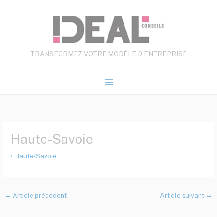
Aller
Menu
au
contenu
principal
TRANSFORMEZ VOTRE MODÈLE D’ENTREPRISE
Haute-Savoie
/
Haute-Savoie
←
Article précédent
Article suivant
→