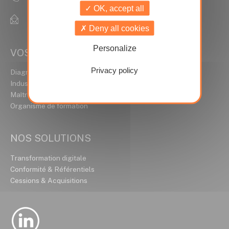
OK, accept all
contact@ideal-conseils.fr
Deny all cookies
Personalize
VOS MÉTIERS
Privacy policy
Diagnostiqueur Immobilier
Industrie / HSE
Maître d’ouvrage
Organisme de formation
NOS SOLUTIONS
Transformation digitale
Conformité & Référentiels
Cessions & Acquisitions