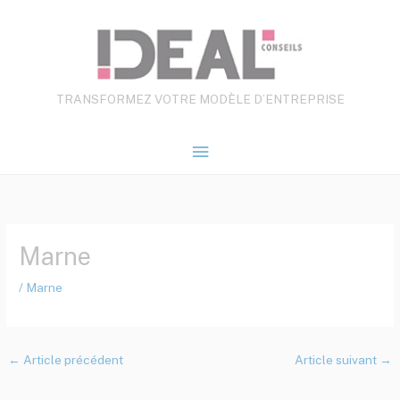
Aller
Menu
au
contenu
principal
TRANSFORMEZ VOTRE MODÈLE D’ENTREPRISE
Marne
/
Marne
←
Article précédent
Article suivant
→