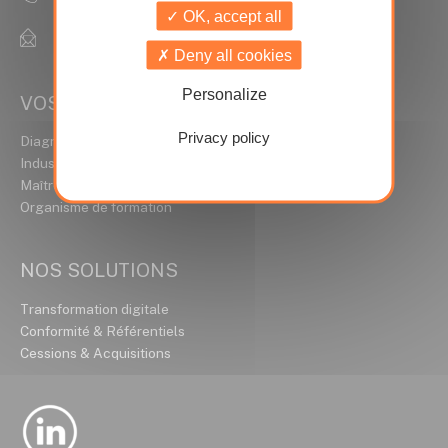
OK, accept all
contact@ideal-conseils.fr
Deny all cookies
Personalize
VOS MÉTIERS
Privacy policy
Diagnostiqueur Immobilier
Industrie / HSE
Maître d’ouvrage
Organisme de formation
NOS SOLUTIONS
Transformation digitale
Conformité & Référentiels
Cessions & Acquisitions