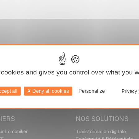
 cookies and gives you control over what you w
cept all
Deny all cookies
Personalize
Privacy 
IERS
NOS SOLUTIONS
ur Immobilier
Transformation digitale
SE
Conformité & Référentiels