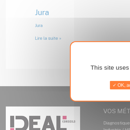
Jura
Jura
Jura
Lire la suite »
This site uses
OK, ac
VOS MÉT
Diagnostique
Industrie / H