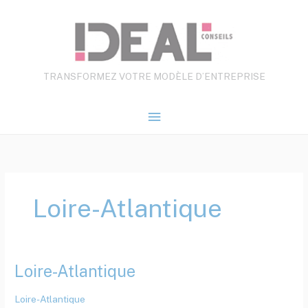
Aller
Menu
au
contenu
principal
TRANSFORMEZ VOTRE MODÈLE D’ENTREPRISE
Loire-Atlantique
Loire-Atlantique
Loire-
Atlantique
Loire-Atlantique