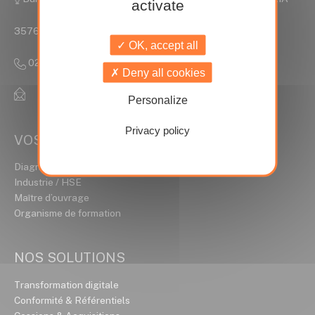
activate
35760 Saint Grégoire
OK, accept all
02 90 09 35 15
Deny all cookies
contact@ideal-conseils.fr
Personalize
Privacy policy
VOS MÉTIERS
Diagnostiqueur Immobilier
Industrie / HSE
Maître d’ouvrage
Organisme de formation
NOS SOLUTIONS
Transformation digitale
Conformité & Référentiels